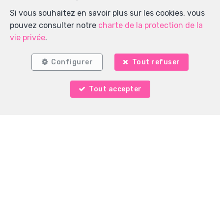
Si vous souhaitez en savoir plus sur les cookies, vous
pouvez consulter notre
charte de la protection de la
vie privée
.
Configurer
Tout refuser
Tout accepter
L'immobilière des 4 vents SRL
rue Xavier De Bue 4
—
1180 Uccle
—
TEL.
+32 2 315 08 51
info@immo4vents.be
—