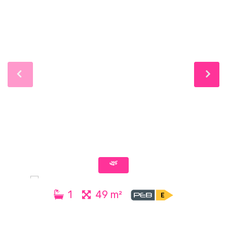
1
49 m²